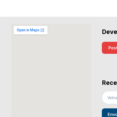
Deve
Post
Rece
Env