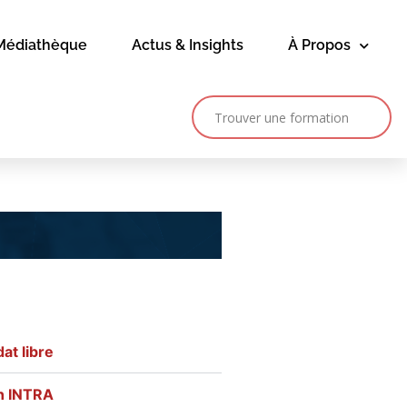
Médiathèque
Actus & Insights
À Propos
at libre
on INTRA