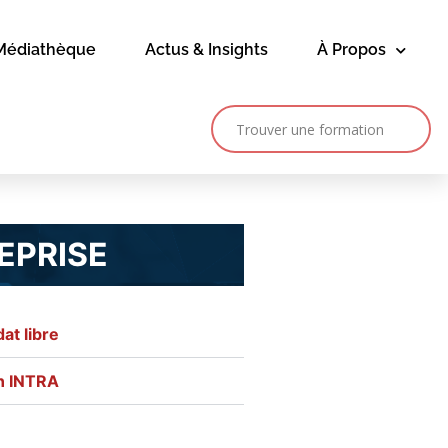
Médiathèque
Actus & Insights
À Propos
EPRISE
at libre
on INTRA