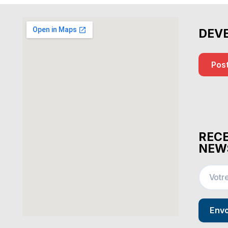
DEV
Post
RECE
NEW
Env